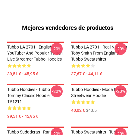
Mejores vendedores de productos
Tubbo LA 2701 - English
Tubbo LA 2701 - Real Name Is
-20%
-20%
YouTuber And Popular Twitch
Toby Smith From England
Live Streamer Tubbo Hoodies
Tubbo Sweatshirts
39,51 € - 45,95 €
37,67 € - 44,11 €
Tubbo Hoodies - Tubbo
Tubbo Hoodies - Moda Unisex
-20%
-20%
Tommy Classic Hoodie
Streetwear Hoodie
TP1211
40,02 €
$43.5
39,51 € - 45,95 €
Tubbo Sudaderas - Ranboo Y
Tubbo Sweatshirts - Tubbo
-20%
-20%