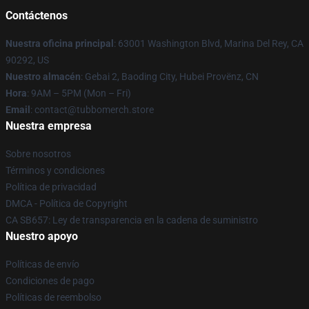
Contáctenos
Nuestra oficina principal
: 63001 Washington Blvd, Marina Del Rey, CA
90292, US
Nuestro almacén
: Gebai 2, Baoding City, Hubei Provënz, CN
Hora
: 9AM – 5PM (Mon – Fri)
Email
: contact@tubbomerch.store
Nuestra empresa
Sobre nosotros
Términos y condiciones
Política de privacidad
DMCA - Política de Copyright
CA SB657: Ley de transparencia en la cadena de suministro
Nuestro apoyo
Políticas de envío
Condiciones de pago
Políticas de reembolso