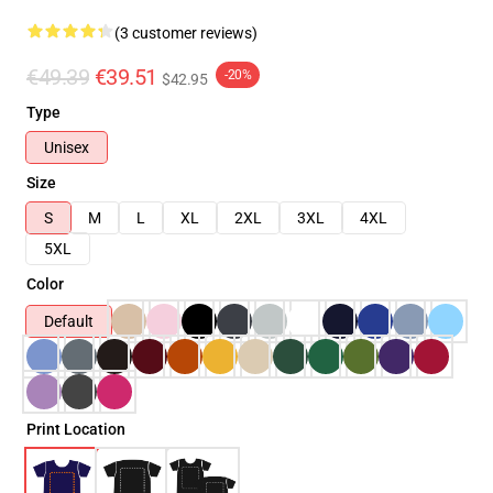
(3 customer reviews)
€49.39
€39.51
-20%
$42.95
Type
Unisex
Size
S
M
L
XL
2XL
3XL
4XL
5XL
Color
Default
Print Location