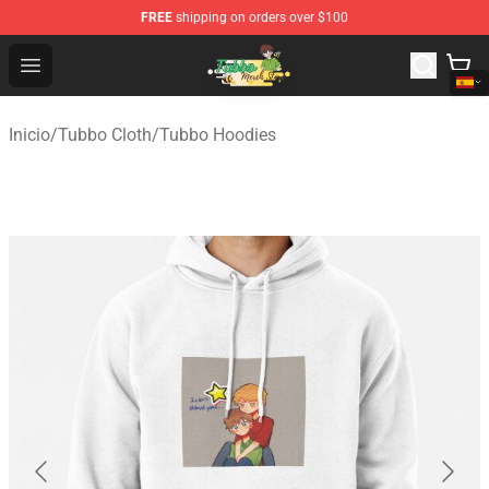
FREE
shipping on orders over $100
Tubbo Store - Official Tubbo Merchandise Shop
Open menu
Inicio
/
Tubbo Cloth
/
Tubbo Hoodies