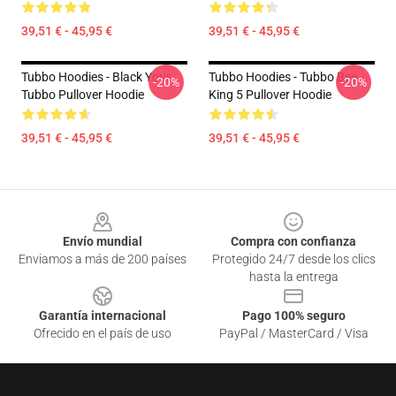
39,51 € - 45,95 €
39,51 € - 45,95 €
Tubbo Hoodies - Black Your
Tubbo Hoodies - Tubbo Bee
-20%
-20%
Tubbo Pullover Hoodie
King 5 Pullover Hoodie
39,51 € - 45,95 €
39,51 € - 45,95 €
Footer
Envío mundial
Compra con confianza
Enviamos a más de 200 países
Protegido 24/7 desde los clics
hasta la entrega
Garantía internacional
Pago 100% seguro
Ofrecido en el país de uso
PayPal / MasterCard / Visa