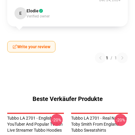
Dec 24, 2024
Elodie
E
Verified owner
Write your review
1
/
1
Beste Verkäufer Produkte
Tubbo LA 2701 - English
Tubbo LA 2701 - Real Name Is
-20%
-20%
YouTuber And Popular Twitch
Toby Smith From England
Live Streamer Tubbo Hoodies
Tubbo Sweatshirts