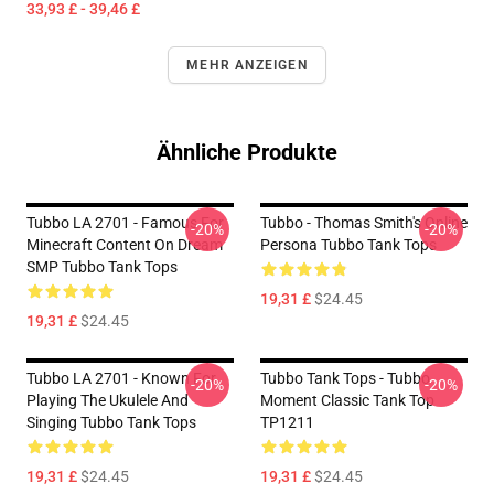
33,93 £ - 39,46 £
MEHR ANZEIGEN
Ähnliche Produkte
Tubbo LA 2701 - Famous For
Tubbo - Thomas Smith's Online
-20%
-20%
Minecraft Content On Dream
Persona Tubbo Tank Tops
SMP Tubbo Tank Tops
19,31 £
$24.45
19,31 £
$24.45
Tubbo LA 2701 - Known For
Tubbo Tank Tops - Tubbo
-20%
-20%
Playing The Ukulele And
Moment Classic Tank Top
Singing Tubbo Tank Tops
TP1211
19,31 £
$24.45
19,31 £
$24.45