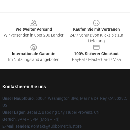
Footer
Weltweiter Versand
Kaufen Sie mit Vertrauen
Wir versenden in über 200 Länder
24/7 Schutz von Klicks bis zur
Lieferung
Internationale Garantie
100% Sicherer Checkout
Im Nutzungsland angeboten
PayPal / MasterCard / Visa
Kontaktieren Sie uns
Unser Hauptbüro
: 63001 Washington Blvd, Marina Del Rey, CA 90292,
US
Unser Lager
: Gebai 2, Baoding City, Hubei Provënz, CN
Geruch
: 9AM – 5PM (Mon – Fri)
E-Mail senden
: Kontakt@tubbomerch.store