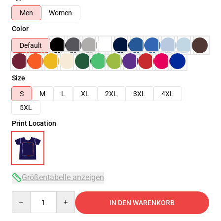
Men
Women
Color
Default
Size
S
M
L
XL
2XL
3XL
4XL
5XL
Print Location
Größentabelle anzeigen
Quantity
IN DEN WARENKORB