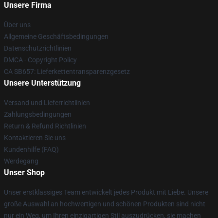
Unsere Firma
Über uns
Allgemeine Geschäftsbedingungen
Datenschutzrichtlinien
DMCA - Copyright Policy
CA SB657: Lieferkettentransparenzgesetz
Unsere Unterstützung
Versand und Lieferrichtlinien
Zahlungsbedingungen
Return & Refund Richtlinien
Kontaktieren Sie uns
Kundenhilfe (FAQ)
Werdegang
Unser Shop
Unser erstklassiges Team entwickelt jedes Produkt mit Liebe. Unsere
große Auswahl an hochwertigen und schönen Produkten sind nicht
nur ein Weg, um Ihren einzigartigen Stil auszudrücken, sie machen