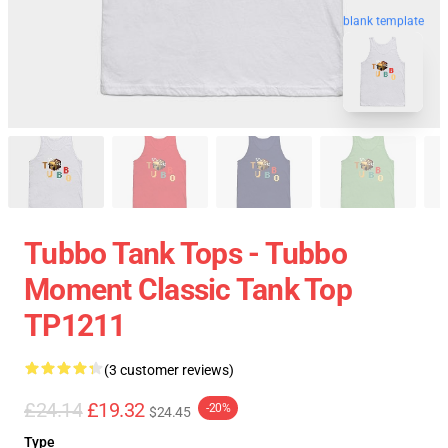
blank template
Tubbo Tank Tops - Tubbo
Moment Classic Tank Top
TP1211
(3 customer reviews)
£24.14
£19.32
-20%
$24.45
Type