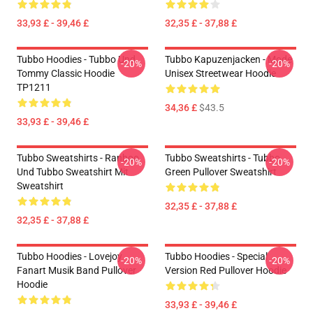
33,93 £ - 39,46 £
32,35 £ - 37,88 £
Tubbo Hoodies - Tubbo Und
Tubbo Kapuzenjacken - Mode
-20%
-20%
Tommy Classic Hoodie
Unisex Streetwear Hoodie
TP1211
34,36 £
$43.5
33,93 £ - 39,46 £
Tubbo Sweatshirts - Ranboo
Tubbo Sweatshirts - Tubbo
-20%
-20%
Und Tubbo Sweatshirt Mit
Green Pullover Sweatshirt
Sweatshirt
32,35 £ - 37,88 £
32,35 £ - 37,88 £
Tubbo Hoodies - Lovejoy
Tubbo Hoodies - Special
-20%
-20%
Fanart Musik Band Pullover
Version Red Pullover Hoodie
Hoodie
33,93 £ - 39,46 £