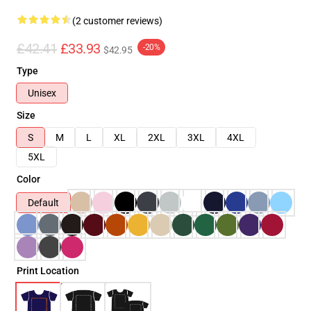
(2 customer reviews)
£42.41
£33.93
-20%
$42.95
Type
Unisex
Size
S
M
L
XL
2XL
3XL
4XL
5XL
Color
Default
Print Location