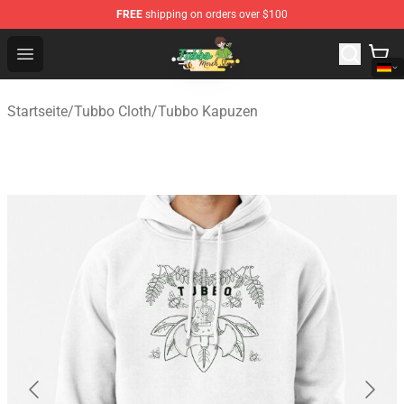
FREE
shipping on orders over $100
Tubbo Store - Official Tubbo Merchandise Shop
Open menu
Startseite
/
Tubbo Cloth
/
Tubbo Kapuzen