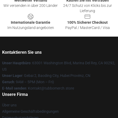
Weltweiter Versand
Kaufen Sie mit Vertrauen
Wir versenden in über 200 Länder
24/7 Schutz von Klicks bis zur
Lieferung
Internationale Garantie
100% Sicherer Checkout
Im Nutzungsland angeboten
PayPal / MasterCard / Visa
Kontaktieren Sie uns
Unser Hauptbüro
: 63001 Washington Blvd, Marina Del Rey, CA 90292,
US
Unser Lager
: Gebai 2, Baoding City, Hubei Provënz, CN
Geruch
: 9AM – 5PM (Mon – Fri)
E-Mail senden
: Kontakt@tubbomerch.store
Unsere Firma
Über uns
Allgemeine Geschäftsbedingungen
Datenschutzrichtlinien