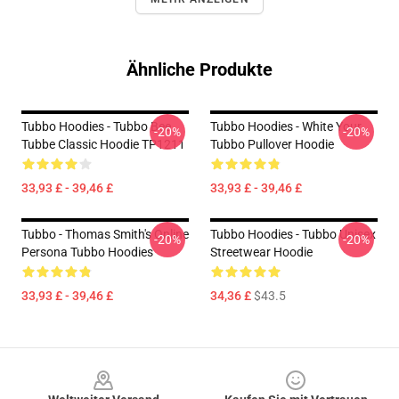
Ähnliche Produkte
Tubbo Hoodies - Tubbo Bee
Tubbo Hoodies - White Your
-20%
-20%
Tubbe Classic Hoodie TP1211
Tubbo Pullover Hoodie
33,93 £ - 39,46 £
33,93 £ - 39,46 £
Tubbo - Thomas Smith's Online
Tubbo Hoodies - Tubbo Unisex
-20%
-20%
Persona Tubbo Hoodies
Streetwear Hoodie
33,93 £ - 39,46 £
34,36 £
$43.5
Footer