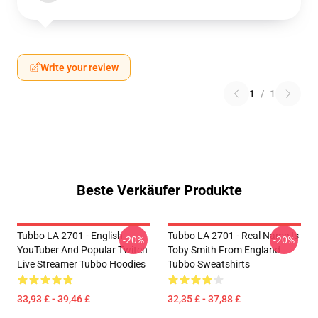
Write your review
1
/
1
Beste Verkäufer Produkte
Tubbo LA 2701 - English
Tubbo LA 2701 - Real Name Is
-20%
-20%
YouTuber And Popular Twitch
Toby Smith From England
Live Streamer Tubbo Hoodies
Tubbo Sweatshirts
33,93 £ - 39,46 £
32,35 £ - 37,88 £