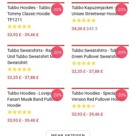
Tubbo Hoodies - Tubbo Und
Tubbo Kapuzenjacken - Mode
-20%
-20%
Tommy Classic Hoodie
Unisex Streetwear Hoodie
TP1211
34,36 £
$43.5
33,93 £ - 39,46 £
Tubbo Sweatshirts - Ranboo
Tubbo Sweatshirts - Tubbo
-20%
-20%
Und Tubbo Sweatshirt Mit
Green Pullover Sweatshirt
Sweatshirt
32,35 £ - 37,88 £
32,35 £ - 37,88 £
Tubbo Hoodies - Lovejoy
Tubbo Hoodies - Special
-20%
-20%
Fanart Musik Band Pullover
Version Red Pullover Hoodie
Hoodie
33,93 £ - 39,46 £
33,93 £ - 39,46 £
MEHR ANZEIGEN