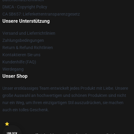
DMCA - Copyright Policy
CA SB657: Lieferkettentransparenzgesetz
Unsere Unterstützung
Versand und Lieferrichtlinien
Zahlungsbedingungen
Return & Refund Richtlinien
Kontaktieren Sie uns
Kundenhilfe (FAQ)
Werdegang
Unser Shop
Unser erstklassiges Team entwickelt jedes Produkt mit Liebe. Unsere
große Auswahl an hochwertigen und schönen Produkten sind nicht
nur ein Weg, um Ihren einzigartigen Stil auszudrücken, sie machen
auch ein tolles Geschenk.
UNLOCK